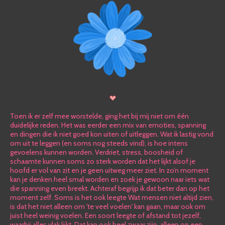
Toen ik er zelf mee worstelde, ging het bij mij niet om één
duidelijke reden. Het was eerder een mix van emoties, spanning
en dingen die ik niet goed kon uiten of uitleggen. Wat ik lastig vond
om uit te leggen (en soms nog steeds vind), is hoe intens
gevoelens kunnen worden. Verdriet, stress, boosheid of
schaamte kunnen soms zo sterk worden dat het lijkt alsof je
hoofd er vol van zit en je geen uitweg meer ziet. In zo’n moment
kan je denken heel smal worden en zoek je gewoon naar iets wat
die spanning even breekt. Achteraf begrijp ik dat beter dan op het
moment zelf. Soms is het ook leegte Wat mensen niet altijd zien,
is dat het niet alleen om 'te veel voelen' kan gaan, maar ook om
juist heel weinig voelen. Een soort leegte of afstand tot jezelf,
waarbij alles vlak lijkt. Dat kan ook heel zwaar zijn, alleen op een