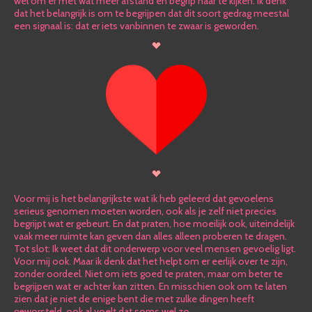
wel om er met wat meer afstand en begrip naar te kijken. Ik denk
dat het belangrijk is om te begrijpen dat dit soort gedrag meestal
een signaal is: dat er iets vanbinnen te zwaar is geworden.
Voor mij is het belangrijkste wat ik heb geleerd dat gevoelens
serieus genomen moeten worden, ook als je zelf niet precies
begrijpt wat er gebeurt. En dat praten, hoe moeilijk ook, uiteindelijk
vaak meer ruimte kan geven dan alles alleen proberen te dragen.
Tot slot: Ik weet dat dit onderwerp voor veel mensen gevoelig ligt.
Voor mij ook. Maar ik denk dat het helpt om er eerlijk over te zijn,
zonder oordeel. Niet om iets goed te praten, maar om beter te
begrijpen wat er achter kan zitten. En misschien ook om te laten
zien dat je niet de enige bent die met zulke dingen heeft
geworsteld, ook al voelt dat soms wel zo.